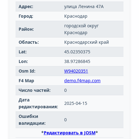
Адрес:
улица Ленина 47А
Город:
Краснодар
городской округ
Район:
Краснодар
Область:
Краснодарский край
Lat:
45.02350375
Lon:
38.97286845
Osm Id:
W94020351
F4 Map
demo.f4map.com
Число частей:
0
Дата
2025-04-15
редактирования:
Ошибки
0
валидации:
*
Редактировать в JOSM
*