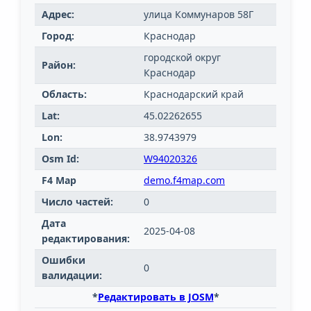
Адрес:
улица Коммунаров 58Г
Город:
Краснодар
городской округ
Район:
Краснодар
Область:
Краснодарский край
Lat:
45.02262655
Lon:
38.9743979
Osm Id:
W94020326
F4 Map
demo.f4map.com
Число частей:
0
Дата
2025-04-08
редактирования:
Ошибки
0
валидации:
*
Редактировать в JOSM
*