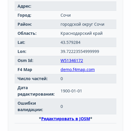
Адрес:
Город:
Сочи
Район:
городской округ Сочи
Область:
Краснодарский край
Lat:
43.579284
Lon:
39.72223554999999
Osm Id:
W51346172
F4 Map
demo.f4map.com
Число частей:
0
Дата
1900-01-01
редактирования:
Ошибки
0
валидации:
*
Редактировать в JOSM
*