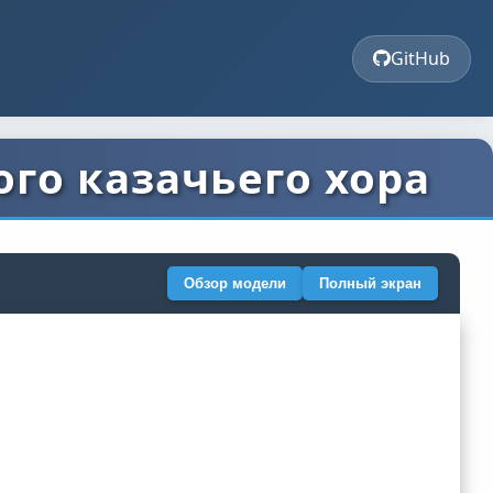
GitHub
го казачьего хора
Обзор модели
Полный экран