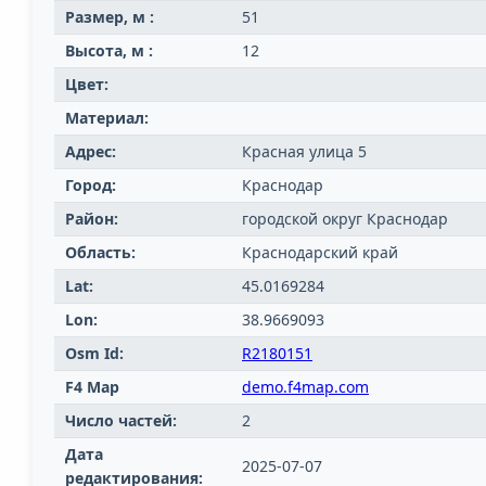
Размер, м :
51
Высота, м :
12
Цвет:
Материал:
Адрес:
Красная улица 5
Город:
Краснодар
Район:
городской округ Краснодар
Область:
Краснодарский край
Lat:
45.0169284
Lon:
38.9669093
Osm Id:
R2180151
F4 Map
demo.f4map.com
Число частей:
2
Дата
2025-07-07
редактирования: