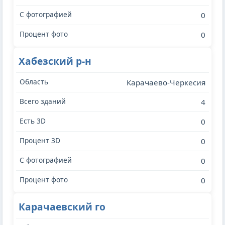
0
0
Хабезский р-н
Карачаево-Черкесия
4
0
0
0
0
Карачаевский го