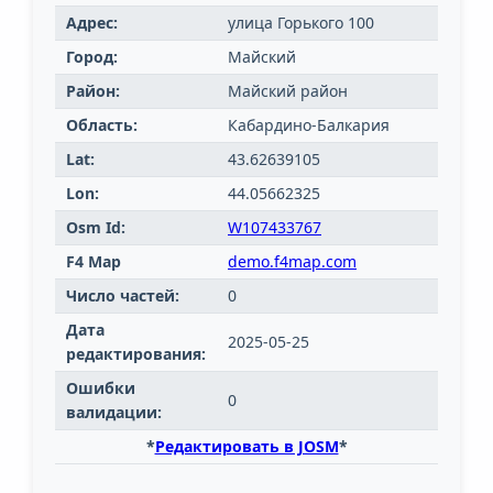
Адрес:
улица Горького 100
Город:
Майский
Район:
Майский район
Область:
Кабардино-Балкария
Lat:
43.62639105
Lon:
44.05662325
Osm Id:
W107433767
F4 Map
demo.f4map.com
Число частей:
0
Дата
2025-05-25
редактирования:
Ошибки
0
валидации:
*
Редактировать в JOSM
*