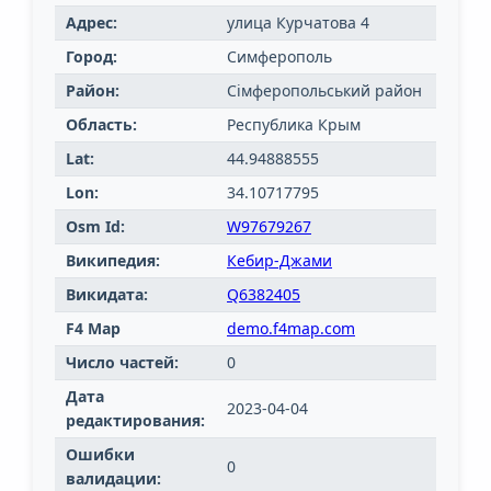
Адрес:
улица Курчатова 4
Город:
Симферополь
Район:
Сімферопольський район
Область:
Республика Крым
Lat:
44.94888555
Lon:
34.10717795
Osm Id:
W97679267
Википедия:
Кебир-Джами
Викидата:
Q6382405
F4 Map
demo.f4map.com
Число частей:
0
Дата
2023-04-04
редактирования:
Ошибки
0
валидации: