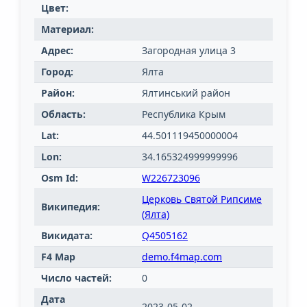
Цвет:
Материал:
Адрес:
Загородная улица 3
Город:
Ялта
Район:
Ялтинський район
Область:
Республика Крым
Lat:
44.501119450000004
Lon:
34.165324999999996
Osm Id:
W226723096
Церковь Святой Рипсиме
Википедия:
(Ялта)
Викидата:
Q4505162
F4 Map
demo.f4map.com
Число частей:
0
Дата
2023-05-02