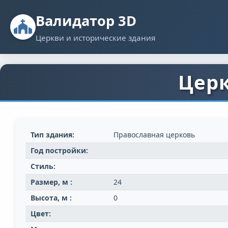
Валидатор 3D
Церкви и исторические здания
Церк
Тип здания:
Православная церковь
Год постройки:
Стиль:
Размер, м :
24
Высота, м :
0
Цвет: