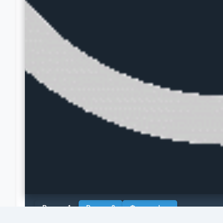
Рендер 1
Рендер 2
Фотография