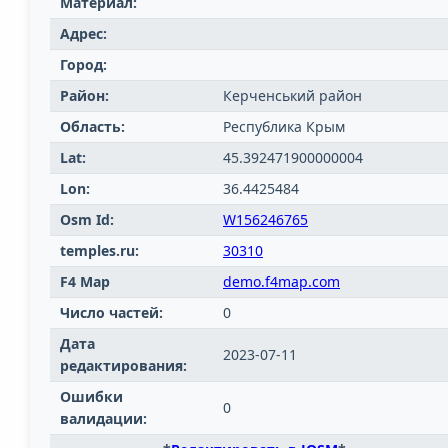
Материал:
Адрес:
Город:
Район:
Керченський район
Область:
Республика Крым
Lat:
45.392471900000004
Lon:
36.4425484
Osm Id:
W156246765
temples.ru:
30310
F4 Map
demo.f4map.com
Число частей:
0
Дата
2023-07-11
редактирования:
Ошибки
0
валидации: