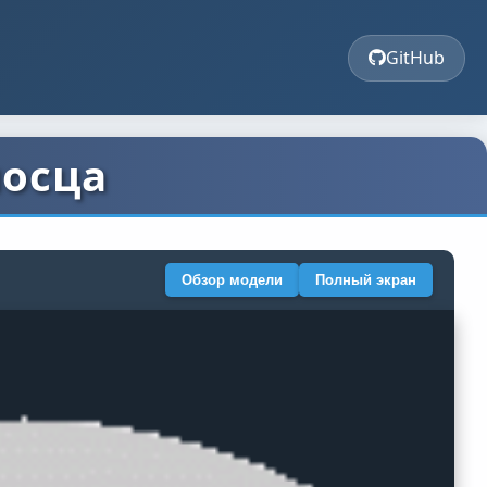
GitHub
носца
Обзор модели
Полный экран