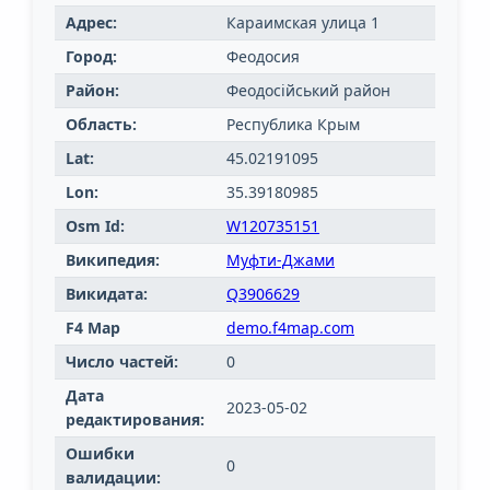
Адрес:
Караимская улица 1
Город:
Феодосия
Район:
Феодосійський район
Область:
Республика Крым
Lat:
45.02191095
Lon:
35.39180985
Osm Id:
W120735151
Википедия:
Муфти-Джами
Викидата:
Q3906629
F4 Map
demo.f4map.com
Число частей:
0
Дата
2023-05-02
редактирования:
Ошибки
0
валидации: