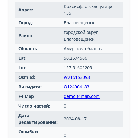
Краснофлотская улица
Адрес:
155
Город:
Благовещенск
городской округ
Район:
Благовещенск
Область:
Амурская область
Lat:
50.2574566
Lon:
127.51602205
Osm Id:
W215153093
Викидата:
Q124004183
F4 Map
demo.f4map.com
Число частей:
0
Дата
2024-08-17
редактирования:
Ошибки
0