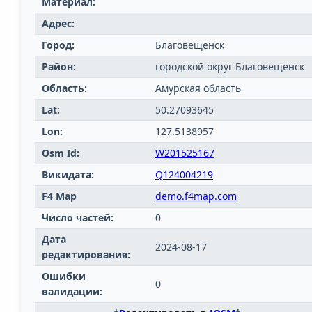
Материал:
Адрес:
Город:
Благовещенск
Район:
городской округ Благовещенск
Область:
Амурская область
Lat:
50.27093645
Lon:
127.5138957
Osm Id:
W201525167
Викидата:
Q124004219
F4 Map
demo.f4map.com
Число частей:
0
Дата
2024-08-17
редактирования:
Ошибки
0
валидации: