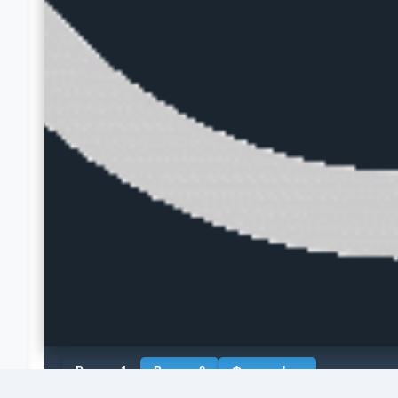
Рендер 1
Рендер 2
Фотография