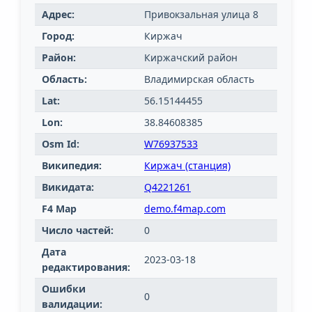
Адрес:
Привокзальная улица 8
Город:
Киржач
Район:
Киржачский район
Область:
Владимирская область
Lat:
56.15144455
Lon:
38.84608385
Osm Id:
W76937533
Википедия:
Киржач (станция)
Викидата:
Q4221261
F4 Map
demo.f4map.com
Число частей:
0
Дата
2023-03-18
редактирования:
Ошибки
0
валидации: