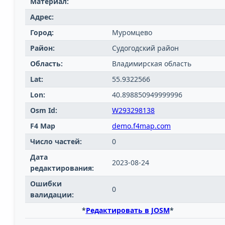
Материал:
Адрес:
Город:
Муромцево
Район:
Судогодский район
Область:
Владимирская область
Lat:
55.9322566
Lon:
40.898850949999996
Osm Id:
W293298138
F4 Map
demo.f4map.com
Число частей:
0
Дата
2023-08-24
редактирования:
Ошибки
0
валидации:
*
Редактировать в JOSM
*