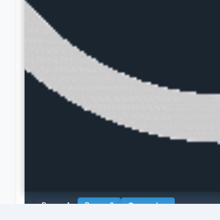
Рендер 1
Рендер 2
Фотография