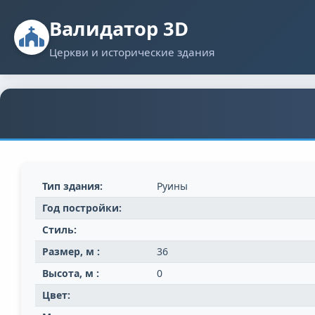
Валидатор 3D
Церкви и исторические здания
Тип здания:
Руины
Год постройки:
Стиль:
Размер, м :
36
Высота, м :
0
Цвет: