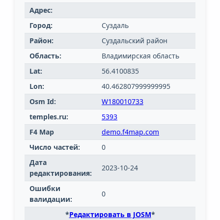
Адрес:
Город:
Суздаль
Район:
Суздальский район
Область:
Владимирская область
Lat:
56.4100835
Lon:
40.462807999999995
Osm Id:
W180010733
temples.ru:
5393
F4 Map
demo.f4map.com
Число частей:
0
Дата
2023-10-24
редактирования:
Ошибки
0
валидации:
*
Редактировать в JOSM
*