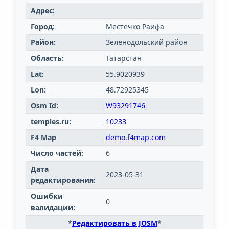
Адрес:
Город:
Местечко Раифа
Район:
Зеленодольский район
Область:
Татарстан
Lat:
55.9020939
Lon:
48.72925345
Osm Id:
W93291746
temples.ru:
10233
F4 Map
demo.f4map.com
Число частей:
6
Дата
2023-05-31
редактирования:
Ошибки
0
валидации:
*
Редактировать в JOSM
*