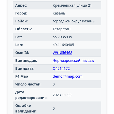
Адрес:
Кремлёвская улица 21
Город:
Казань
Район:
городской округ Казань
Область:
Татарстан
Lat:
55.7935935
Lon:
49.11640405
Osm Id:
W91856468
Википедия:
Чернояровский пассаж
Викидата:
Q4514172
F4 Map
demo.f4map.com
Число частей:
0
Дата
2023-11-03
редактирования:
Ошибки
0
валидации: