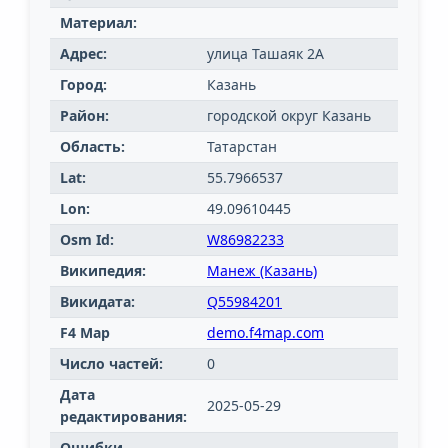
Материал:
Адрес:
улица Ташаяк 2А
Город:
Казань
Район:
городской округ Казань
Область:
Татарстан
Lat:
55.7966537
Lon:
49.09610445
Osm Id:
W86982233
Википедия:
Манеж (Казань)
Викидата:
Q55984201
F4 Map
demo.f4map.com
Число частей:
0
Дата
2025-05-29
редактирования:
Ошибки