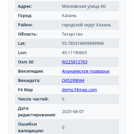
Адрес:
Московская улица 60
Город:
Казань
Район:
городской округ Казань
Область:
Татарстан
Lat:
55.785316699999996
Lon:
49.11190605
Osm Id:
W225812763
Википедия:
Апанаевское подворье
Викидата:
Q65299044
F4 Map
demo.f4map.com
Число частей:
0
Дата
2025-08-07
редактирования:
Ошибки
0
валидации: