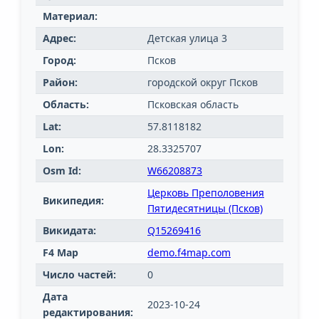
Материал:
Адрес:
Детская улица 3
Город:
Псков
Район:
городской округ Псков
Область:
Псковская область
Lat:
57.8118182
Lon:
28.3325707
Osm Id:
W66208873
Церковь Преполовения
Википедия:
Пятидесятницы (Псков)
Викидата:
Q15269416
F4 Map
demo.f4map.com
Число частей:
0
Дата
2023-10-24
редактирования: