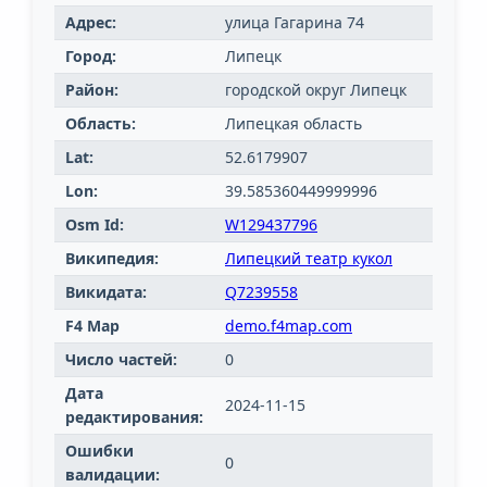
Адрес:
улица Гагарина 74
Город:
Липецк
Район:
городской округ Липецк
Область:
Липецкая область
Lat:
52.6179907
Lon:
39.585360449999996
Osm Id:
W129437796
Википедия:
Липецкий театр кукол
Викидата:
Q7239558
F4 Map
demo.f4map.com
Число частей:
0
Дата
2024-11-15
редактирования:
Ошибки
0
валидации: