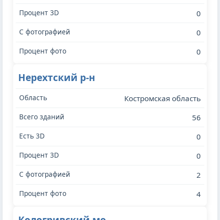
0
0
0
Нерехтский р-н
Костромская область
56
0
0
2
4
Кологривский мо