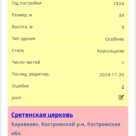
1824
39
9
Особняк
Классицизм
1
2024-11-20
2
Сретенская церковь
Караваево, Костромской р-н, Костромская
обл.