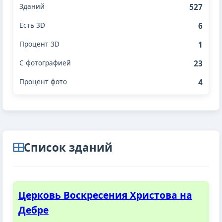
527
6
1
23
4
Cписок зданий
Церковь Воскресения Христова на
Дебре