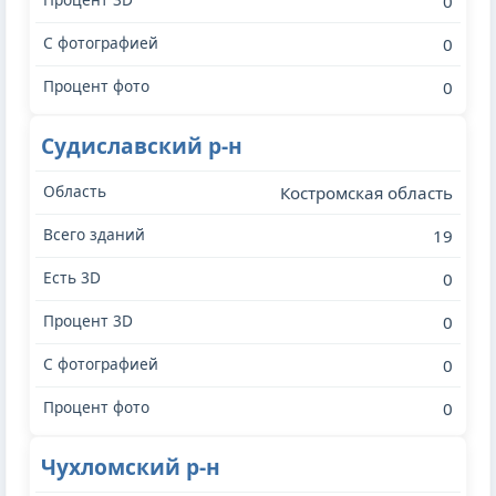
0
0
0
Судиславский р-н
Костромская область
19
0
0
0
0
Чухломский р-н